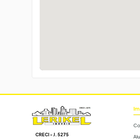
Im
Co
CRECI - J. 5275
Al